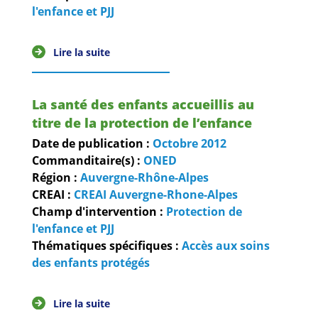
Guides et outils
l'enfance et PJJ
Actualités
Lire la suite
ARSENE
La santé des enfants accueillis au
titre de la protection de l’enfance
Date de publication :
Octobre
2012
Commanditaire(s) :
ONED
Région :
Auvergne-Rhône-Alpes
CREAI :
CREAI Auvergne-Rhone-Alpes
Champ d'intervention :
Protection de
l'enfance et PJJ
Thématiques spécifiques :
Accès aux soins
des enfants protégés
Lire la suite