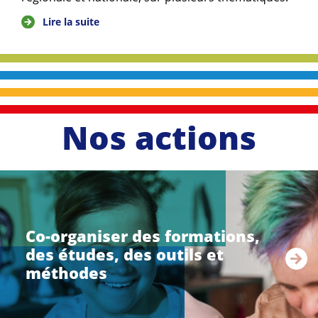
Lire la suite
Nos actions
li
r
e
Co-organiser des formations,
l
des études, des outils et
a
s
méthodes
u
i
t