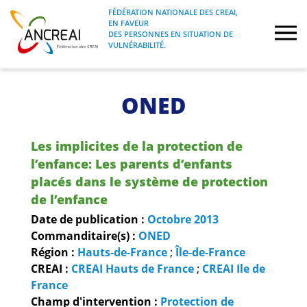
Skip
FÉDÉRATION NATIONALE DES CREAI,
to
EN FAVEUR
FÉDÉRATION NATIONALE DES CREAI, EN
ANCREAI
DES PERSONNES EN SITUATION DE
content
FAVEUR DES PERSONNES EN SITUATION
VULNÉRABILITÉ.
DE VULNÉRABILITÉ.
À propos
ONED
Etudes
Les implicites de la protection de
Journées nationales
l’enfance: Les parents d’enfants
placés dans le système de protection
de l’enfance
Formations
Date de publication :
Octobre
2013
Commanditaire(s) :
ONED
Projets Fédéraux
Région :
Hauts-de-France
;
Île-de-France
CREAI :
CREAI Hauts de France
;
CREAI Ile de
Espace emploi
France
Champ d'intervention :
Protection de