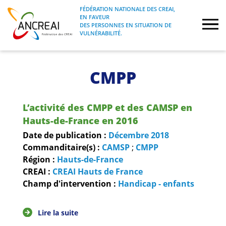
Skip
FÉDÉRATION NATIONALE DES CREAI,
to
EN FAVEUR
FÉDÉRATION NATIONALE DES CREAI, EN
ANCREAI
DES PERSONNES EN SITUATION DE
content
FAVEUR DES PERSONNES EN SITUATION
VULNÉRABILITÉ.
DE VULNÉRABILITÉ.
À propos
CMPP
Etudes
L’activité des CMPP et des CAMSP en
Journées nationales
Hauts-de-France en 2016
Date de publication :
Décembre
2018
Formations
Commanditaire(s) :
CAMSP
;
CMPP
Région :
Hauts-de-France
CREAI :
CREAI Hauts de France
Projets Fédéraux
Champ d'intervention :
Handicap - enfants
Espace emploi
Lire la suite