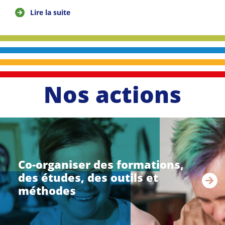
Lire la suite
Nos actions
li
r
e
Co-organiser des formations,
l
des études, des outils et
a
s
méthodes
u
i
t