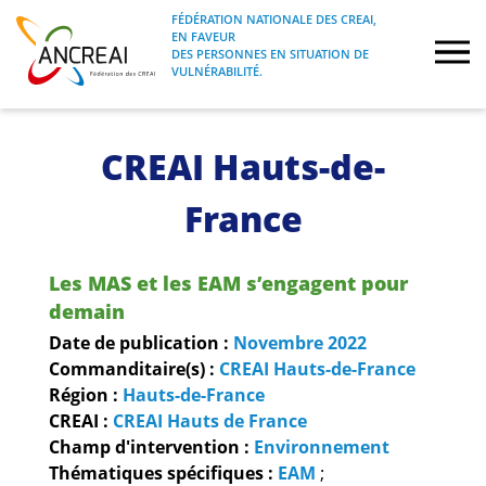
Skip
FÉDÉRATION NATIONALE DES CREAI,
to
EN FAVEUR
FÉDÉRATION NATIONALE DES CREAI, EN
ANCREAI
DES PERSONNES EN SITUATION DE
content
FAVEUR DES PERSONNES EN SITUATION
VULNÉRABILITÉ.
DE VULNÉRABILITÉ.
À propos
CREAI Hauts-de-
Etudes
France
Journées nationales
Les MAS et les EAM s’engagent pour
demain
Formations
Date de publication :
Novembre
2022
Commanditaire(s) :
CREAI Hauts-de-France
Projets Fédéraux
Région :
Hauts-de-France
CREAI :
CREAI Hauts de France
Espace emploi
Champ d'intervention :
Environnement
Thématiques spécifiques :
EAM
;