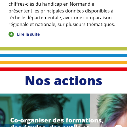
chiffres-clés du handicap en Normandie
présentent les principales données disponibles à
l’échelle départementale, avec une comparaison
régionale et nationale, sur plusieurs thématiques.
Lire la suite
Nos actions
li
r
e
Co-organiser des formations,
l
a