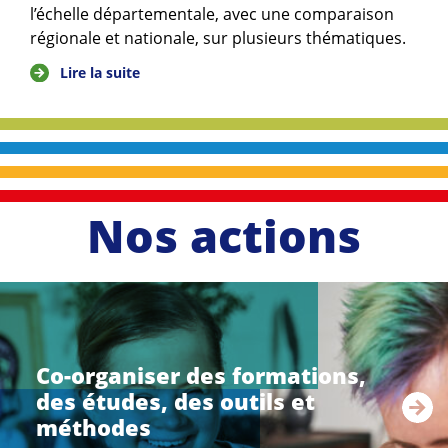
l’échelle départementale, avec une comparaison
régionale et nationale, sur plusieurs thématiques.
Lire la suite
Nos actions
li
r
e
Co-organiser des formations,
l
des études, des outils et
a
s
méthodes
u