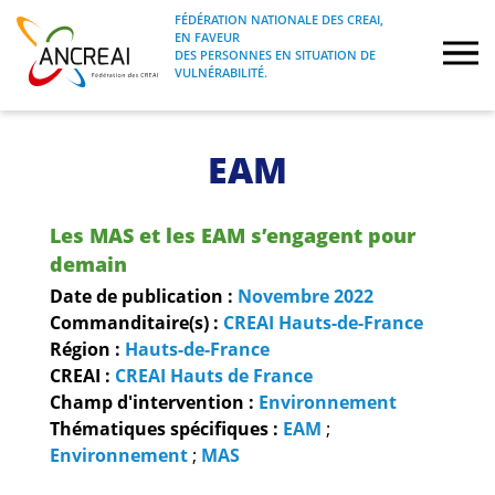
Skip
FÉDÉRATION NATIONALE DES CREAI,
to
EN FAVEUR
FÉDÉRATION NATIONALE DES CREAI, EN
ANCREAI
DES PERSONNES EN SITUATION DE
content
FAVEUR DES PERSONNES EN SITUATION
VULNÉRABILITÉ.
DE VULNÉRABILITÉ.
À propos
EAM
Etudes
Les MAS et les EAM s’engagent pour
Journées nationales
demain
Date de publication :
Novembre
2022
Formations
Commanditaire(s) :
CREAI Hauts-de-France
Région :
Hauts-de-France
CREAI :
CREAI Hauts de France
Projets Fédéraux
Champ d'intervention :
Environnement
Thématiques spécifiques :
EAM
;
Espace emploi
Environnement
;
MAS