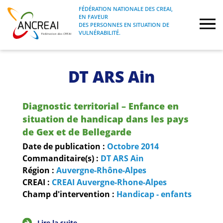
Skip
FÉDÉRATION NATIONALE DES CREAI,
to
EN FAVEUR
FÉDÉRATION NATIONALE DES CREAI, EN
ANCREAI
DES PERSONNES EN SITUATION DE
content
FAVEUR DES PERSONNES EN SITUATION
VULNÉRABILITÉ.
DE VULNÉRABILITÉ.
À propos
DT ARS Ain
Etudes
Diagnostic territorial – Enfance en
Journées nationales
situation de handicap dans les pays
de Gex et de Bellegarde
Formations
Date de publication :
Octobre
2014
Commanditaire(s) :
DT ARS Ain
Région :
Auvergne-Rhône-Alpes
Projets Fédéraux
CREAI :
CREAI Auvergne-Rhone-Alpes
Champ d'intervention :
Handicap - enfants
Espace emploi
Lire la suite