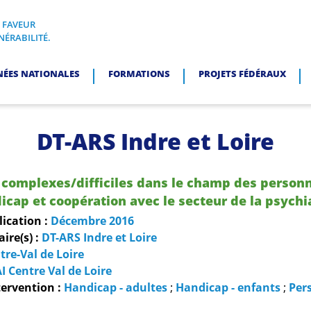
N FAVEUR
I, EN FAVEUR DES PERSONNES EN SITUATION DE VULNÉRABI
NÉRABILITÉ.
NÉES NATIONALES
FORMATIONS
PROJETS FÉDÉRAUX
DT-ARS Indre et Loire
 complexes/difficiles dans le champ des person
icap et coopération avec le secteur de la psychi
lication :
Décembre
2016
re(s) :
DT-ARS Indre et Loire
tre-Val de Loire
I Centre Val de Loire
ervention :
Handicap - adultes
;
Handicap - enfants
;
Per