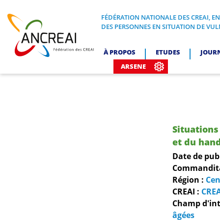
Skip
to
FÉDÉRATION NATIONALE DES CREAI, E
FÉDÉRATION NATIONALE DES CREA
DES PERSONNES EN SITUATION DE VUL
content
ANCREAI
À PROPOS
ETUDES
JOUR
ARSENE
Situations
et du hand
Date de pub
Commanditai
Région :
Cen
CREAI :
CREA
Champ d'int
âgées