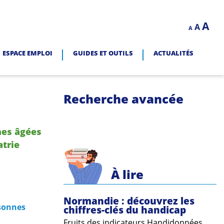
Decrease
Reset
In
A
A
LITÉ.
A
font
font
size.
fo
size.
ESPACE EMPLOI
GUIDES ET OUTILS
ACTUALITÉS
siz
Recherche avancée
nes âgées
atrie
À lire
Normandie : découvrez les
sonnes
chiffres-clés du handicap
Fruits des indicateurs Handidonnées,