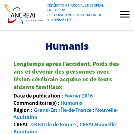
Skip
FÉDÉRATION NATIONALE DES CREAI,
to
EN FAVEUR
FÉDÉRATION NATIONALE DES CREAI, EN
ANCREAI
DES PERSONNES EN SITUATION DE
content
FAVEUR DES PERSONNES EN SITUATION
VULNÉRABILITÉ.
DE VULNÉRABILITÉ.
À propos
Humanis
Etudes
Longtemps après l’accident. Poids des
Journées nationales
ans et devenir des personnes avec
lésion cérébrale acquise et de leurs
aidants familiaux
Formations
Date de publication :
Février
2016
Commanditaire(s) :
Humanis
Projets Fédéraux
Région :
Grand-Est
;
Île-de-France
;
Nouvelle-
Aquitaine
Espace emploi
CREAI :
CREAI Ile de France
;
CREAI Nouvelle-
Aquitaine