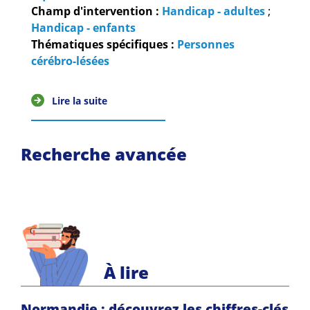
Guides et outils
Champ d'intervention :
Handicap - adultes
;
Handicap - enfants
Actualités
Thématiques spécifiques :
Personnes
cérébro-lésées
ARSENE
Lire la suite
Recherche avancée
À lire
Normandie : découvrez les chiffres-clés