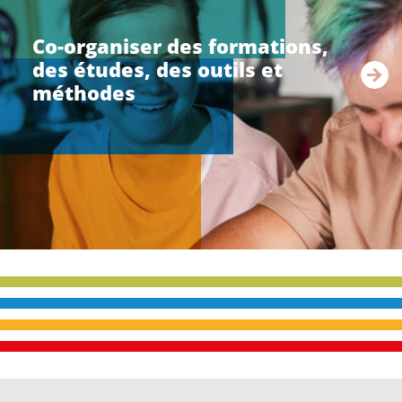
r
e
Co-organiser des formations,
l
des études, des outils et
a
s
méthodes
u
i
t
e