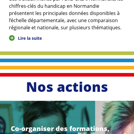
chiffres-clés du handicap en Normandie
présentent les principales données disponibles à
l’échelle départementale, avec une comparaison
régionale et nationale, sur plusieurs thématiques.
Lire la suite
Nos actions
li
r
e
Co-organiser des formations,
l