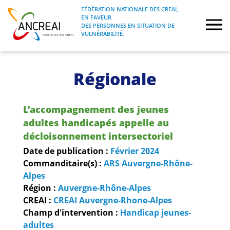
Skip
FÉDÉRATION NATIONALE DES CREAI,
to
EN FAVEUR
FÉDÉRATION NATIONALE DES CREAI, EN
ANCREAI
DES PERSONNES EN SITUATION DE
content
FAVEUR DES PERSONNES EN SITUATION
VULNÉRABILITÉ.
DE VULNÉRABILITÉ.
À propos
Régionale
Etudes
L’accompagnement des jeunes
Journées nationales
adultes handicapés appelle au
décloisonnement intersectoriel
Formations
Date de publication :
Février
2024
Commanditaire(s) :
ARS Auvergne-Rhône-
Alpes
Projets Fédéraux
Région :
Auvergne-Rhône-Alpes
CREAI :
CREAI Auvergne-Rhone-Alpes
Espace emploi
Champ d'intervention :
Handicap jeunes-
adultes