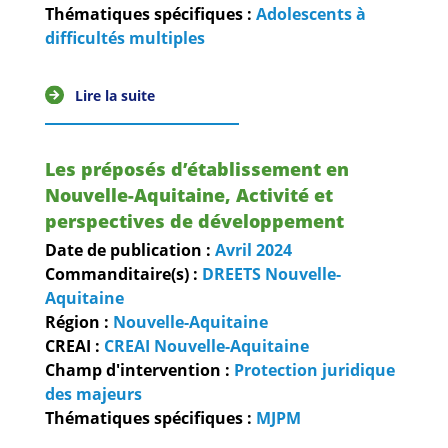
Guides et outils
Thématiques spécifiques :
Adolescents à
difficultés multiples
Actualités
Lire la suite
ARSENE
Les préposés d’établissement en
Nouvelle-Aquitaine, Activité et
perspectives de développement
Date de publication :
Avril
2024
Commanditaire(s) :
DREETS Nouvelle-
Aquitaine
Région :
Nouvelle-Aquitaine
CREAI :
CREAI Nouvelle-Aquitaine
Champ d'intervention :
Protection juridique
des majeurs
Thématiques spécifiques :
MJPM