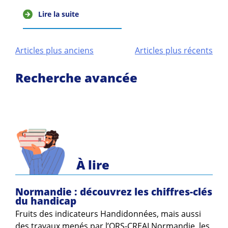
Lire la suite
Navigation
Articles plus anciens
Articles plus récents
des
Recherche avancée
articles
À lire
Normandie : découvrez les chiffres-clés
du handicap
Fruits des indicateurs Handidonnées, mais aussi
des travaux menés par l’ORS-CREAI Normandie, les