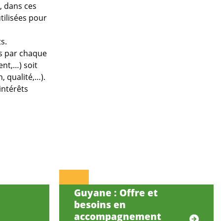
e, dans ces
tilisées pour
s.
es par chaque
ent,…) soit
, qualité,…).
intérêts
Guyane : Offre et
besoins en
accompagnement