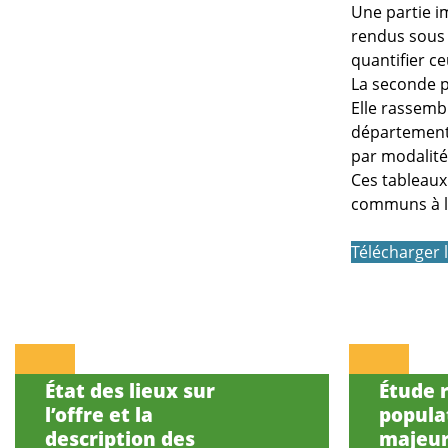
Une partie im
rendus sous 
quantifier ce
La seconde p
Elle rassemb
département,
par modalités
Ces tableaux
communs à la
Télécharger 
État des lieux sur
Étude r
l’offre et la
popula
description des
majeur