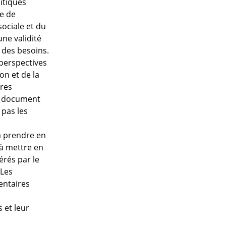
itiques
re de
sociale et du
une validité
n des besoins.
s perspectives
on et de la
ères
Ce document
pas les
à prendre en
 à mettre en
érés par le
 Les
entaires
 et leur