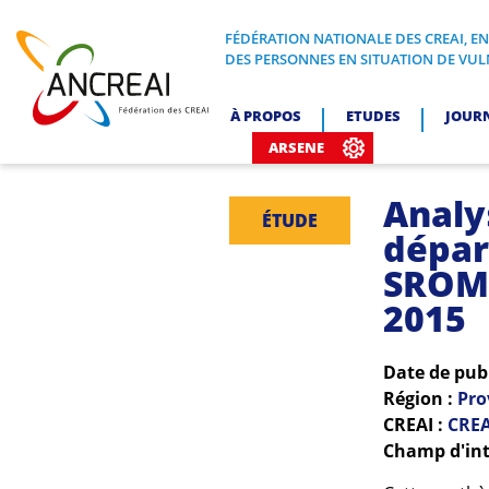
Skip
to
FÉDÉRATION NATIONALE DES CREAI, E
FÉDÉRATION NATIONALE DES CREA
DES PERSONNES EN SITUATION DE VUL
content
ANCREAI
À PROPOS
ETUDES
JOUR
ARSENE
Analy
ÉTUDE
dépar
SROMS
2015
Date de pub
Région :
Pro
CREAI :
CREA
Champ d'int