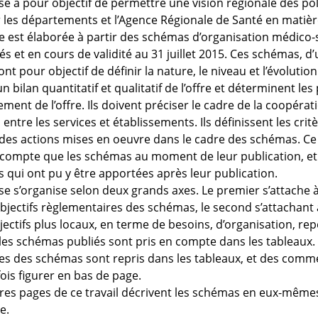
se a pour objectif de permettre une vision régionale des pol
r les départements et l’Agence Régionale de Santé en matiè
le est élaborée à partir des schémas d’organisation médico-
 et en cours de validité au 31 juillet 2015. Ces schémas, d’
ont pour objectif de définir la nature, le niveau et l’évolutio
un bilan quantitatif et qualitatif de l’offre et déterminent le
ent de l’offre. Ils doivent préciser le cadre de la coopérati
entre les services et établissements. Ils définissent les crit
 des actions mises en oeuvre dans le cadre des schémas. 
compte que les schémas au moment de leur publication, et 
s qui ont pu y être apportées après leur publication.
se s’organise selon deux grands axes. Le premier s’attache 
bjectifs règlementaires des schémas, le second s’attachant
ectifs plus locaux, en terme de besoins, d’organisation, rep
 les schémas publiés sont pris en compte dans les tableaux.
s des schémas sont repris dans les tableaux, et des comm
ois figurer en bas de page.
res pages de ce travail décrivent les schémas en eux-mêmes
e.