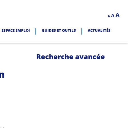
Decrease
Reset
In
A
A
LITÉ.
A
font
font
size.
fo
size.
ESPACE EMPLOI
GUIDES ET OUTILS
ACTUALITÉS
siz
Recherche avancée
n