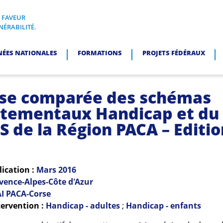
N FAVEUR
I, EN FAVEUR DES PERSONNES EN SITUATION DE VULNÉRABI
NÉRABILITÉ.
NÉES NATIONALES
FORMATIONS
PROJETS FÉDÉRAUX
se comparée des schémas
tementaux Handicap et du
 de la Région PACA – Editio
lication :
Mars
2016
vence-Alpes-Côte d'Azur
I PACA-Corse
ervention :
Handicap - adultes
;
Handicap - enfants