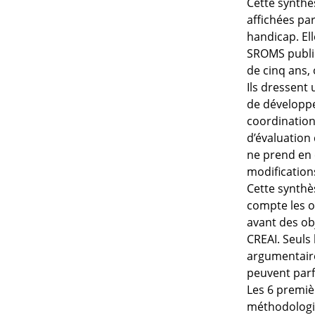
Cette synthè
affichées pa
handicap. El
SROMS publiés
de cinq ans, 
Ils dressent 
de développem
coordination 
d’évaluation
ne prend en 
modification
Cette synthè
compte les o
avant des obj
CREAI. Seuls
argumentaire
peuvent parf
Les 6 premiè
méthodologi