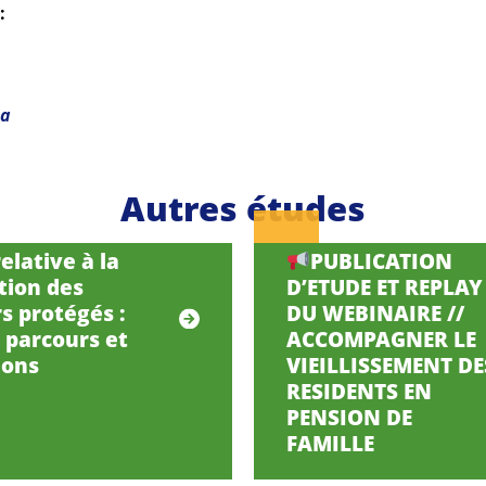
:
ma
Autres études
elative à la
PUBLICATION
tion des
D’ETUDE ET REPLAY
s protégés :
DU WEBINAIRE //
, parcours et
ACCOMPAGNER LE
ions
VIEILLISSEMENT DE
RESIDENTS EN
PENSION DE
FAMILLE