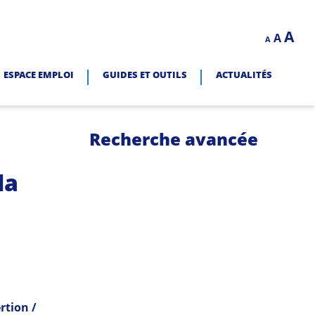
Decrease
Reset
In
A
A
LITÉ.
A
font
font
size.
fo
size.
ESPACE EMPLOI
GUIDES ET OUTILS
ACTUALITÉS
siz
e
Recherche avancée
la
rtion /