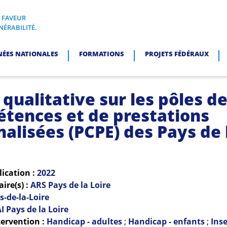
N FAVEUR
I, EN FAVEUR DES PERSONNES EN SITUATION DE VULNÉRABI
NÉRABILITÉ.
NÉES NATIONALES
FORMATIONS
PROJETS FÉDÉRAUX
qualitative sur les pôles d
tences et de prestations
nalisées (PCPE) des Pays de 
lication :
2022
re(s) :
ARS Pays de la Loire
s-de-la-Loire
I Pays de la Loire
ervention :
Handicap - adultes
;
Handicap - enfants
;
Inse