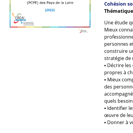
Cohésion so
Thématiques
Une étude qua
Mieux connaît
professionne
personnes et
construire u
stratégie de
▪ Décrire le
propres à c
▪ Mieux comp
des personne
accompagnées
quels besoins
▪ Identifier 
œuvre de leu
▪ Donner à v