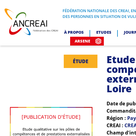
Skip
to
FÉDÉRATION NATIONALE DES CREAI, E
FÉDÉRATION NATIONALE DES CREA
DES PERSONNES EN SITUATION DE VUL
content
ANCREAI
À PROPOS
ETUDES
JOUR
ARSENE
Etude 
ÉTUDE
compé
exter
Loire
Date de pub
Commanditai
Région :
Pay
CREAI :
CREA
Champ d'int