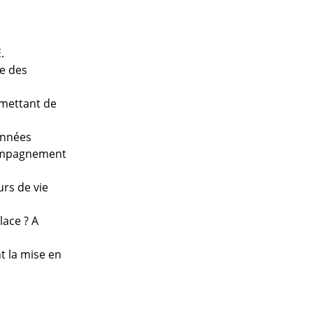
.
ce des
rmettant de
années
ccompagnement
rs de vie
ace ? A
nt la mise en