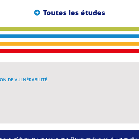
Toutes les études
ON DE VULNÉRABILITÉ.
Conception et développement : K
eure expérience sur notre site web. Si vous continuez à utiliser ce sit