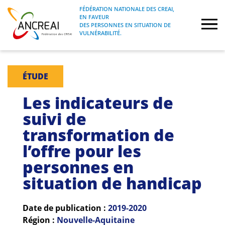
Skip
FÉDÉRATION NATIONALE DES CREAI,
to
EN FAVEUR
FÉDÉRATION NATIONALE DES CREAI, EN
ANCREAI
DES PERSONNES EN SITUATION DE
content
FAVEUR DES PERSONNES EN SITUATION
VULNÉRABILITÉ.
DE VULNÉRABILITÉ.
À propos
ÉTUDE
Etudes
Les indicateurs de
suivi de
Journées nationales
transformation de
l’offre pour les
Formations
personnes en
Projets Fédéraux
situation de handicap
Espace emploi
Date de publication :
2019-2020
Région :
Nouvelle-Aquitaine