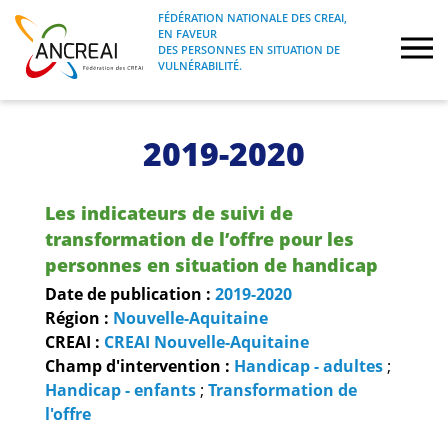
Skip
FÉDÉRATION NATIONALE DES CREAI,
to
EN FAVEUR
FÉDÉRATION NATIONALE DES CREAI, EN
ANCREAI
DES PERSONNES EN SITUATION DE
content
FAVEUR DES PERSONNES EN SITUATION
VULNÉRABILITÉ.
DE VULNÉRABILITÉ.
À propos
2019-2020
Etudes
Les indicateurs de suivi de
Journées nationales
transformation de l’offre pour les
personnes en situation de handicap
Formations
Date de publication :
2019-2020
Région :
Nouvelle-Aquitaine
CREAI :
CREAI Nouvelle-Aquitaine
Projets Fédéraux
Champ d'intervention :
Handicap - adultes
;
Handicap - enfants
;
Transformation de
Espace emploi
l'offre