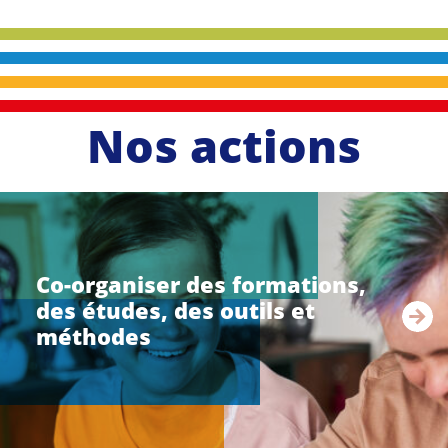
Nos actions
li
r
e
Co-organiser des formations,
l
des études, des outils et
a
s
méthodes
u
i
t
e