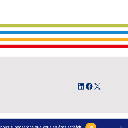
LinkedIn
Facebook
X
issagram Design
e, nous supposerons que vous en êtes satisfait.
OK