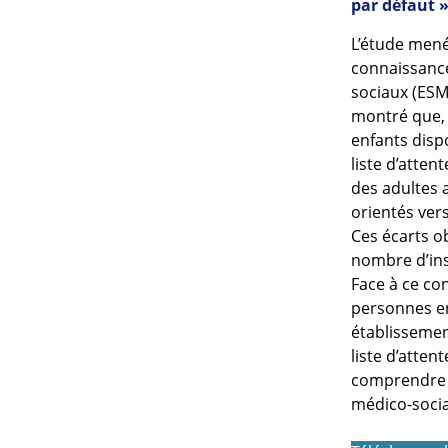
par défaut »
L’étude mené
connaissance
sociaux (ESM
montré que, 
enfants disp
liste d’atten
des adultes 
orientés ver
Ces écarts ob
nombre d’insc
Face à ce con
personnes e
établissemen
liste d’atten
comprendre l
médico-socia