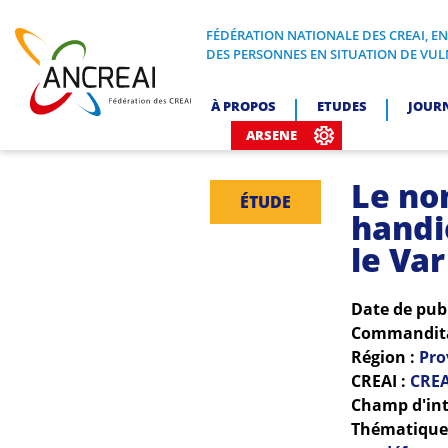
Skip
to
FÉDÉRATION NATIONALE DES CREAI, E
FÉDÉRATION NATIONALE DES CREA
DES PERSONNES EN SITUATION DE VUL
content
ANCREAI
À PROPOS
ETUDES
JOUR
ARSENE
Le no
ÉTUDE
handi
le Var
Date de pub
Commanditai
Région :
Pro
CREAI :
CREA
Champ d'int
Thématiques