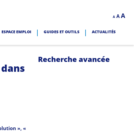
Decrease
Reset
In
A
A
LITÉ.
A
font
font
size.
fo
size.
ESPACE EMPLOI
GUIDES ET OUTILS
ACTUALITÉS
siz
Recherche avancée
 dans
lution », «