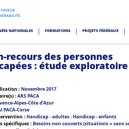
N FAVEUR
I, EN FAVEUR DES PERSONNES EN SITUATION DE VULNÉRABI
NÉRABILITÉ.
NÉES NATIONALES
FORMATIONS
PROJETS FÉDÉRAUX
n-recours des personnes
capées : étude exploratoire
lication :
Novembre
2017
re(s) :
ARS PACA
vence-Alpes-Côte d'Azur
I PACA-Corse
ervention :
Handicap - adultes
;
Handicap - enfants
 spécifiques :
Besoins non couverts (situations « sans so