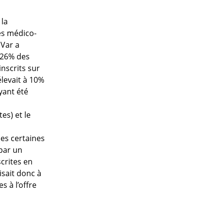
 la
es médico-
 Var a
 26% des
nscrits sur
élevait à 10%
yant été
es) et le
les certaines
par un
crites en
isait donc à
 à l’offre