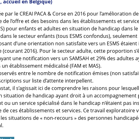
, accueil en Belgique)
e par le CREAI PACA & Corse en 2016 pour l’amélioration de
 de l’offre et des besoins dans les établissements et servic
S) pour enfants et adultes en situation de handicap dans le
dans le secteur enfants (tous ESMS confondus), seulement
osant d’une orientation non satisfaite vers un ESMS étaient i
te (courant 2016). Pour le secteur adulte, cette proportion s’
ayant une notification vers un SAMSAH et 29% des adultes a
s un établissement médicalisé (FAM et MAS).
servés entre le nombre de notification émises (non satisfait
riptions sur liste d’attente interpellent.
stat, il s’agissait ici de comprendre les raisons pour lesquel
n situation de handicap ayant droit à un accompagnement 
t ou un service spécialisé dans le handicap n’étaient pas ins
te de ces établissements et services. Ce travail exploratoire v
es situations de « non-recours » des personnes handicapées
l.