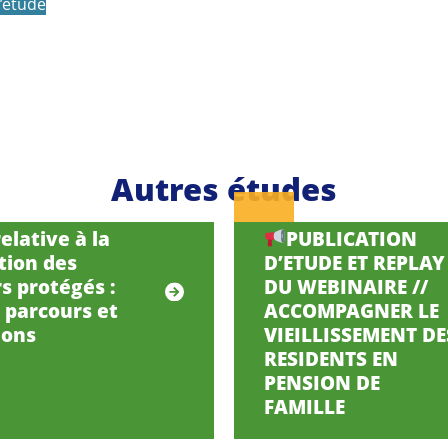
l’étude
Autres études
elative à la
PUBLICATION
tion des
D’ETUDE ET REPLAY
s protégés :
DU WEBINAIRE //
, parcours et
ACCOMPAGNER LE
ions
VIEILLISSEMENT DE
RESIDENTS EN
PENSION DE
FAMILLE