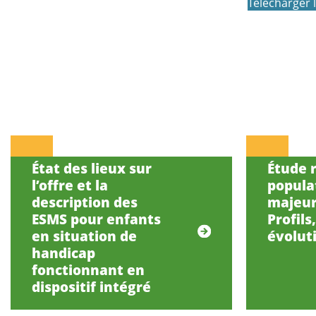
Télécharger 
État des lieux sur
Étude r
l’offre et la
popula
description des
majeur
ESMS pour enfants
Profils
en situation de
évolut
handicap
fonctionnant en
dispositif intégré