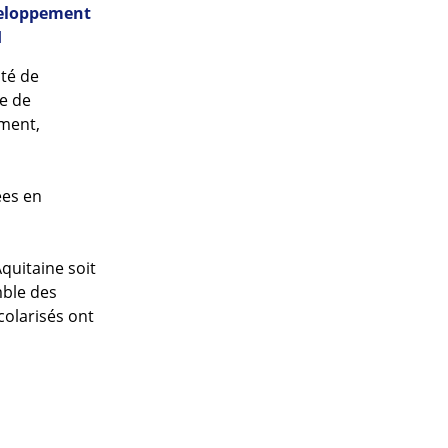
veloppement
H
té de
re de
ement,
ées en
Aquitaine soit
mble des
colarisés ont