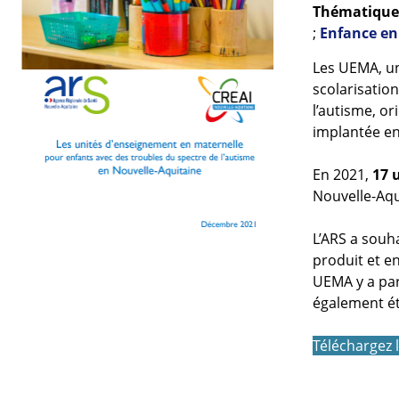
Thématiques
;
Enfance en
Les UEMA, un
scolarisation
l’autisme, o
implantée en 
En 2021,
17 
Nouvelle-Aqu
L’ARS a souha
produit et en
UEMA y a par
également été
Téléchargez 