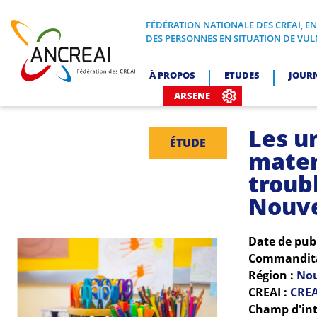
Skip
to
FÉDÉRATION NATIONALE DES CREAI, E
FÉDÉRATION NATIONALE DES CREA
DES PERSONNES EN SITUATION DE VUL
content
ANCREAI
À PROPOS
ETUDES
JOUR
ARSENE
Les u
ÉTUDE
mater
troub
Nouve
Date de pub
Commanditai
Région :
Nou
CREAI :
CREA
Champ d'int