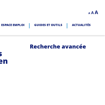
Decrease
Reset
In
A
A
LITÉ.
A
font
font
size.
fo
size.
ESPACE EMPLOI
GUIDES ET OUTILS
ACTUALITÉS
siz
Recherche avancée
s
en