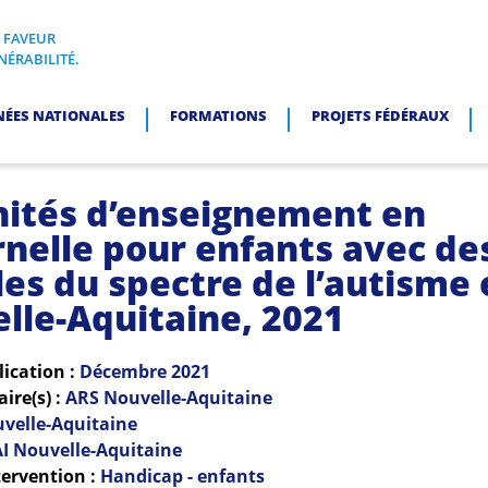
N FAVEUR
I, EN FAVEUR DES PERSONNES EN SITUATION DE VULNÉRABI
NÉRABILITÉ.
NÉES NATIONALES
FORMATIONS
PROJETS FÉDÉRAUX
nités d’enseignement en
nelle pour enfants avec de
les du spectre de l’autisme 
lle-Aquitaine, 2021
lication :
Décembre
2021
re(s) :
ARS Nouvelle-Aquitaine
velle-Aquitaine
I Nouvelle-Aquitaine
ervention :
Handicap - enfants