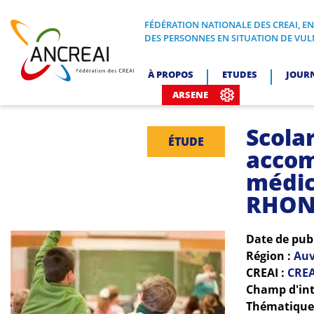
Skip
to
FÉDÉRATION NATIONALE DES CREAI, E
FÉDÉRATION NATIONALE DES CREA
DES PERSONNES EN SITUATION DE VUL
content
ANCREAI
À PROPOS
ETUDES
JOUR
ARSENE
Scola
ÉTUDE
accom
médic
RHON
Date de pub
Région :
Auv
CREAI :
CREA
Champ d'int
Thématiques