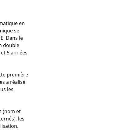
ématique en
émique se
E. Dans le
un double
3 et 5 années
ette première
s a réalisé
us les
és (nom et
ernés), les
lisation.