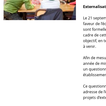
Externalisa
Le 21 septem
faveur de l’
sont formell
cadre de cett
objectif, en 
à venir.
Afin de mesur
année de mis
un questionna
établissemen
Ce questionna
adresse de l
projets d’ext