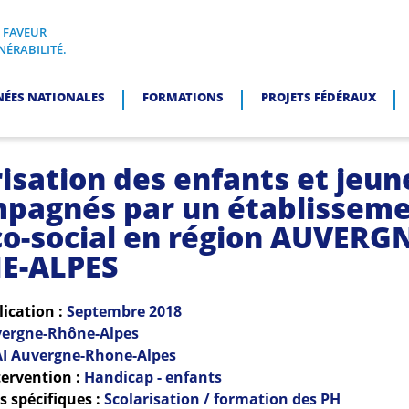
N FAVEUR
I, EN FAVEUR DES PERSONNES EN SITUATION DE VULNÉRABI
NÉRABILITÉ.
NÉES NATIONALES
FORMATIONS
PROJETS FÉDÉRAUX
risation des enfants et jeun
pagnés par un établissem
o-social en région AUVERG
E-ALPES
lication :
Septembre
2018
ergne-Rhône-Alpes
I Auvergne-Rhone-Alpes
ervention :
Handicap - enfants
 spécifiques :
Scolarisation / formation des PH