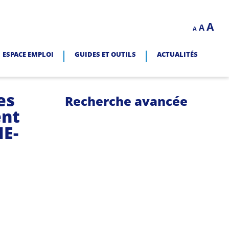
Decrease
Reset
In
A
A
LITÉ.
A
font
font
size.
fo
size.
ESPACE EMPLOI
GUIDES ET OUTILS
ACTUALITÉS
siz
es
Recherche avancée
ent
NE-