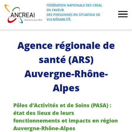
Skip
FÉDÉRATION NATIONALE DES CREAI,
to
EN FAVEUR
FÉDÉRATION NATIONALE DES CREAI, EN
ANCREAI
DES PERSONNES EN SITUATION DE
content
FAVEUR DES PERSONNES EN SITUATION
VULNÉRABILITÉ.
DE VULNÉRABILITÉ.
À propos
Agence régionale de
Etudes
santé (ARS)
Journées nationales
Auvergne-Rhône-
Alpes
Formations
Projets Fédéraux
Pôles d’Activités et de Soins (PASA) :
état des lieux de leurs
Espace emploi
fonctionnements et impacts en région
Auvergne-Rhône-Alpes