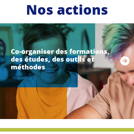
Nos actions
li
r
e
Co-organiser des formations,
l
des études, des outils et
a
s
méthodes
u
i
t
e