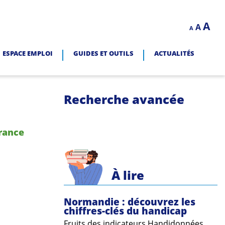
Decrease
Reset
In
A
A
LITÉ.
A
font
font
size.
fo
size.
ESPACE EMPLOI
GUIDES ET OUTILS
ACTUALITÉS
siz
Recherche avancée
France
À lire
Normandie : découvrez les
chiffres-clés du handicap
Fruits des indicateurs Handidonnées,