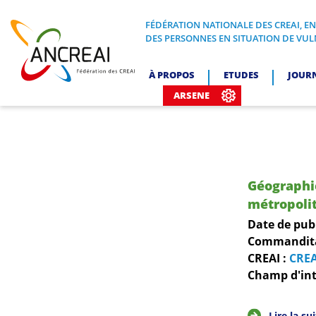
Skip
to
FÉDÉRATION NATIONALE DES CREAI, E
FÉDÉRATION NATIONALE DES CREA
DES PERSONNES EN SITUATION DE VUL
content
ANCREAI
À PROPOS
ETUDES
JOUR
ARSENE
Géographie
métropoli
Date de pub
Commanditai
CREAI :
CREA
Champ d'int
Lire la su