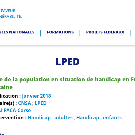
N FAVEUR
I, EN FAVEUR DES PERSONNES EN SITUATION DE VULNÉRABI
NÉRABILITÉ.
NÉES NATIONALES
FORMATIONS
PROJETS FÉDÉRAUX
LPED
 de la population en situation de handicap en 
taine
lication :
Janvier
2018
re(s) :
CNSA
;
LPED
I PACA-Corse
ervention :
Handicap - adultes
;
Handicap - enfants
ite