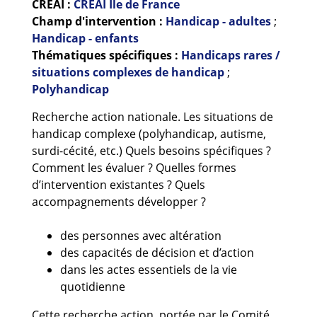
CREAI :
CREAI Ile de France
Guides et outils
Champ d'intervention :
Handicap - adultes
;
Handicap - enfants
Actualités
Thématiques spécifiques :
Handicaps rares /
situations complexes de handicap
;
ARSENE
Polyhandicap
Recherche action nationale. Les situations de
handicap complexe (polyhandicap, autisme,
surdi-cécité, etc.) Quels besoins spécifiques ?
Comment les évaluer ? Quelles formes
d’intervention existantes ? Quels
accompagnements développer ?
des personnes avec altération
des capacités de décision et d’action
dans les actes essentiels de la vie
quotidienne
Cette recherche action, portée par le Comité