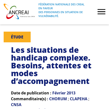
Skip
FÉDÉRATION NATIONALE DES CREAI,
to
EN FAVEUR
FÉDÉRATION NATIONALE DES CREAI, EN
ANCREAI
DES PERSONNES EN SITUATION DE
content
FAVEUR DES PERSONNES EN SITUATION
VULNÉRABILITÉ.
DE VULNÉRABILITÉ.
À propos
ÉTUDE
Etudes
Les situations de
handicap complexe.
Journées nationales
Besoins, attentes et
modes
Formations
d’accompagnement
Projets Fédéraux
Date de publication :
Février
2013
Espace emploi
Commanditaire(s) :
CHORUM
;
CLAPEHA
;
CNSA