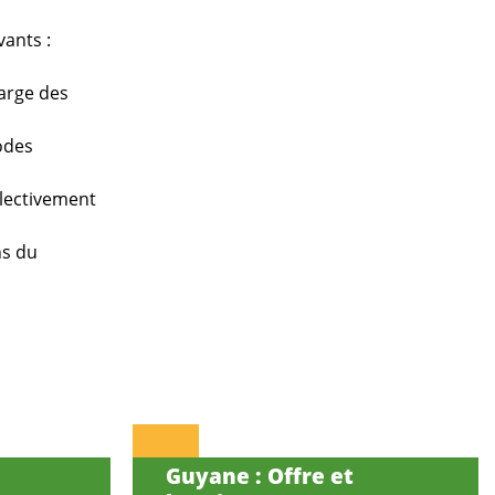
vants :
harge des
modes
lectivement
ns du
Guyane : Offre et