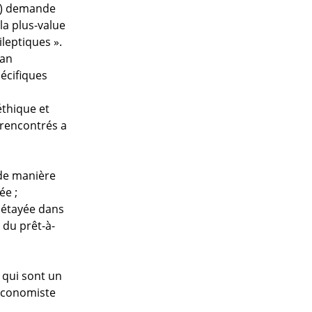
ie) demande
la plus-value
leptiques ».
lan
écifiques
éthique et
 rencontrés a
 de manière
ée ;
e étayée dans
 du prêt-à-
s qui sont un
 économiste