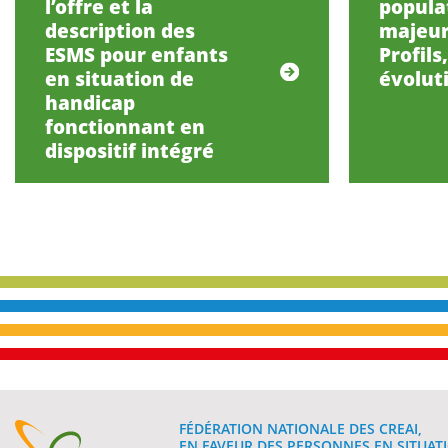
l’offre et la
popula
description des
majeur
ESMS pour enfants
Profils
en situation de
évolut
handicap
fonctionnant en
dispositif intégré
FÉDÉRATION NATIONALE DES CREAI,
EN FAVEUR DES PERSONNES EN SITUATI