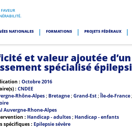
N FAVEUR
I, EN FAVEUR DES PERSONNES EN SITUATION DE VULNÉRABI
NÉRABILITÉ.
NÉES NATIONALES
FORMATIONS
PROJETS FÉDÉRAUX
icité et valeur ajoutée d’un
issement spécialisé épileps
lication :
Octobre
2016
re(s) :
CNDEE
ergne-Rhône-Alpes
;
Bretagne
;
Grand-Est
;
Île-de-France
oire
I Auvergne-Rhone-Alpes
ervention :
Handicap - adultes
;
Handicap - enfants
 spécifiques :
Epilepsie sévère