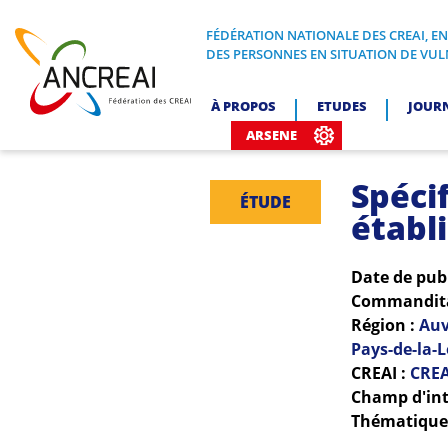
Skip
to
FÉDÉRATION NATIONALE DES CREAI, E
FÉDÉRATION NATIONALE DES CREA
DES PERSONNES EN SITUATION DE VUL
content
ANCREAI
À PROPOS
ETUDES
JOUR
ARSENE
Spécif
ÉTUDE
établ
Date de pub
Commanditai
Région :
Auv
Pays-de-la-L
CREAI :
CREA
Champ d'int
Thématiques