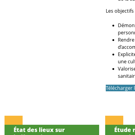
Les objectifs
Démontr
personn
Rendre 
d’acco
Explici
une cul
Valorise
sanitai
Télécharger 
État des lieux sur
Étude r