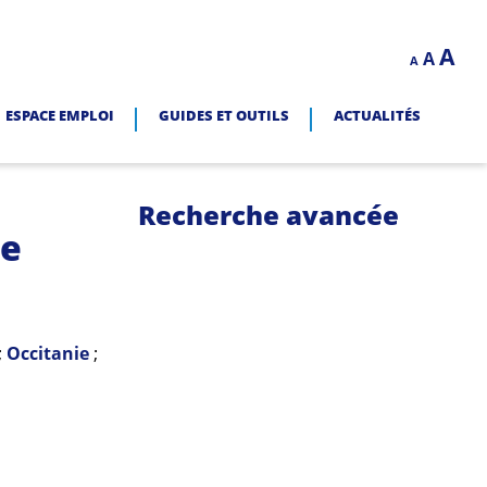
Decrease
Reset
In
A
A
LITÉ.
A
font
font
size.
fo
size.
ESPACE EMPLOI
GUIDES ET OUTILS
ACTUALITÉS
siz
Recherche avancée
ie
;
Occitanie
;