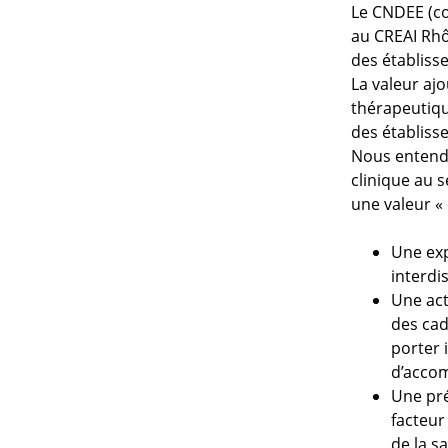
Le CNDEE (co
au CREAI Rhô
des établiss
La valeur ajo
thérapeutiqu
des établiss
Nous entendo
clinique au 
une valeur « 
Une exp
interdis
Une act
des cad
porter 
d’acco
Une pré
facteur
de la s