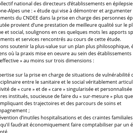
llectif national des directeurs d’établissements en épileps
ne-Alpes une : « étude qui vise à démontrer et argumenter 
ements du CNDEE dans la prise en charge des personnes épi
utée provient d’une prestation de meilleure qualité sur le p
e et social, soulignons en ces quelques mots les apports sp
ements et services rencontrés au cours de cette étude.
ns soutenir la plus-value sur un plan plus philosophique, 
sens où la praxis mise en oeuvre au sein des établissements
effective » au moins sur trois dimensions :
ertise sur la prise en charge de situations de vulnérabilité
ciplinaire entre le sanitaire et le social véritablement articul
ivité de « cure » et de « care » singularisée et personnalisé
res institués, soucieuse de faire du « sur-mesure » plus que
impliquant des trajectoires et des parcours de soins et
mpagnement ;
vention d’inutiles hospitalisations et des craintes familiale
 qu’il faudrait économiquement faire comptabiliser par un
anté.