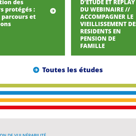
tion des
D’ETUDE ET REPLAY
s protégés :
DU WEBINAIRE //
, parcours et
ACCOMPAGNER LE
ions
VIEILLISSEMENT DE
RESIDENTS EN
PENSION DE
FAMILLE
Toutes les études
ON DE VULNÉRABILITÉ.