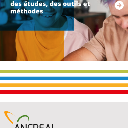
des études, des outils et
a
s
méthodes
u
i
t
e