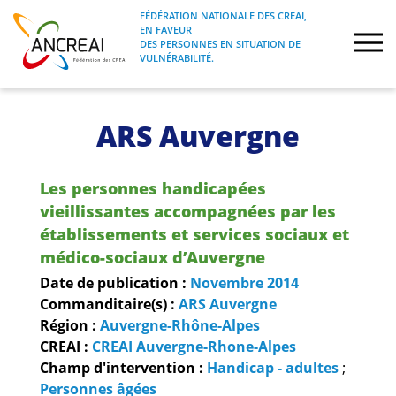
Skip
FÉDÉRATION NATIONALE DES CREAI,
to
EN FAVEUR
FÉDÉRATION NATIONALE DES CREAI, EN
ANCREAI
DES PERSONNES EN SITUATION DE
content
FAVEUR DES PERSONNES EN SITUATION
VULNÉRABILITÉ.
DE VULNÉRABILITÉ.
À propos
ARS Auvergne
Etudes
Les personnes handicapées
Journées nationales
vieillissantes accompagnées par les
établissements et services sociaux et
médico-sociaux d’Auvergne
Formations
Date de publication :
Novembre
2014
Commanditaire(s) :
ARS Auvergne
Projets Fédéraux
Région :
Auvergne-Rhône-Alpes
CREAI :
CREAI Auvergne-Rhone-Alpes
Espace emploi
Champ d'intervention :
Handicap - adultes
;
Personnes âgées