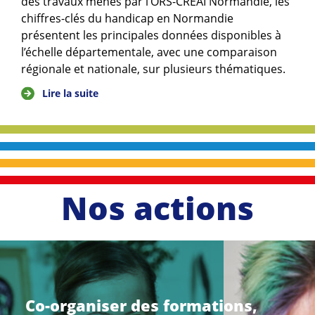
des travaux menés par l’ORS-CREAI Normandie, les
chiffres-clés du handicap en Normandie
présentent les principales données disponibles à
l’échelle départementale, avec une comparaison
régionale et nationale, sur plusieurs thématiques.
Lire la suite
Nos actions
li
r
e
Co-organiser des formations,
l