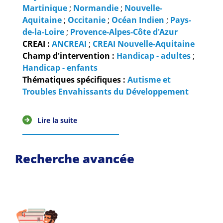
Guides et outils
Martinique
;
Normandie
;
Nouvelle-
Aquitaine
;
Occitanie
;
Océan Indien
;
Pays-
Actualités
de-la-Loire
;
Provence-Alpes-Côte d'Azur
CREAI :
ANCREAI
;
CREAI Nouvelle-Aquitaine
ARSENE
Champ d'intervention :
Handicap - adultes
;
Handicap - enfants
Thématiques spécifiques :
Autisme et
Troubles Envahissants du Développement
Lire la suite
Recherche avancée