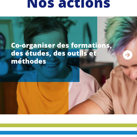
Nos actions
li
r
e
Co-organiser des formations,
l
des études, des outils et
a
s
méthodes
u
i
t
e