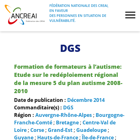
Skip
FÉDÉRATION NATIONALE DES CREAI,
to
EN FAVEUR
FÉDÉRATION NATIONALE DES CREAI, EN
ANCREAI
DES PERSONNES EN SITUATION DE
content
FAVEUR DES PERSONNES EN SITUATION
VULNÉRABILITÉ.
DE VULNÉRABILITÉ.
À propos
DGS
Etudes
Formation de formateurs à l’autisme:
Journées nationales
Etude sur le redéploiement régional
de la mesure 5 du plan autisme 2008-
2010
Formations
Date de publication :
Décembre
2014
Commanditaire(s) :
DGS
Projets Fédéraux
Région :
Auvergne-Rhône-Alpes
;
Bourgogne-
Franche-Comté
;
Bretagne
;
Centre-Val de
Espace emploi
Loire
;
Corse
;
Grand-Est
;
Guadeloupe
;
Guyane
;
Hauts-de-France
;
Île-de-France
;