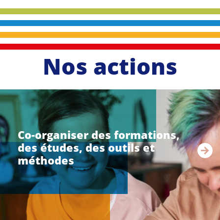
Nos actions
li
r
e
Co-organiser des formations,
l
des études, des outils et
a
s
méthodes
u
i
t
e