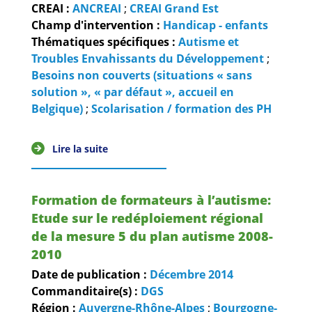
Guides et outils
CREAI :
ANCREAI
;
CREAI Grand Est
Champ d'intervention :
Handicap - enfants
Thématiques spécifiques :
Autisme et
Actualités
Troubles Envahissants du Développement
;
Besoins non couverts (situations « sans
ARSENE
solution », « par défaut », accueil en
Belgique)
;
Scolarisation / formation des PH
Lire la suite
Formation de formateurs à l’autisme:
Etude sur le redéploiement régional
de la mesure 5 du plan autisme 2008-
2010
Date de publication :
Décembre
2014
Commanditaire(s) :
DGS
Région :
Auvergne-Rhône-Alpes
;
Bourgogne-