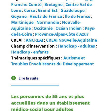
Franche-Comté
;
Bretagne
;
Centre-Val de
Loire
;
Corse
;
Grand-Est
;
Guadeloupe
;
Guyane
;
Hauts-de-France
;
Île-de-France
;
Martinique
;
Normandie
;
Nouvelle-
Aquitaine
;
Occitanie
;
Océan Indien
;
Pays-
de-la-Loire
;
Provence-Alpes-Côte d'Azur
CREAI :
ANCREAI
;
CREAI Nouvelle-Aquitaine
Champ d'intervention :
Handicap - adultes
;
Handicap - enfants
Thématiques spécifiques :
Autisme et
Troubles Envahissants du Développement
Lire la suite
Les personnes de 55 ans et plus
accueillies dans un établissement
médico-social pour adultes