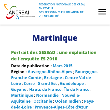
Skip
FÉDÉRATION NATIONALE DES CREAI,
to
EN FAVEUR
FÉDÉRATION NATIONALE DES CREAI, EN
ANCREAI
DES PERSONNES EN SITUATION DE
content
FAVEUR DES PERSONNES EN SITUATION
VULNÉRABILITÉ.
DE VULNÉRABILITÉ.
À propos
Martinique
Etudes
Portrait des SESSAD : une exploitation
Journées nationales
de l’enquête ES 2010
Date de publication :
Mars
2015
Formations
Région :
Auvergne-Rhône-Alpes
;
Bourgogne-
Franche-Comté
;
Bretagne
;
Centre-Val de
Loire
;
Corse
;
Grand-Est
;
Guadeloupe
;
Projets Fédéraux
Guyane
;
Hauts-de-France
;
Île-de-France
;
Martinique
;
Normandie
;
Nouvelle-
Espace emploi
Aquitaine
;
Occitanie
;
Océan Indien
;
Pays-
de-la-Loire
;
Provence-Alpes-Côte d'Azur