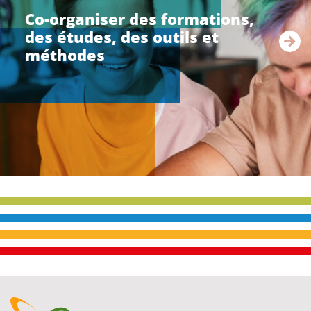
e
Co-organiser des formations,
l
des études, des outils et
a
s
méthodes
u
i
t
e