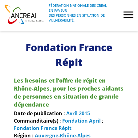
Skip
FÉDÉRATION NATIONALE DES CREAI,
to
EN FAVEUR
FÉDÉRATION NATIONALE DES CREAI, EN
ANCREAI
DES PERSONNES EN SITUATION DE
content
FAVEUR DES PERSONNES EN SITUATION
VULNÉRABILITÉ.
DE VULNÉRABILITÉ.
À propos
Fondation France
Etudes
Répit
Journées nationales
Les besoins et l’offre de répit en
Rhône-Alpes, pour les proches aidants
Formations
de personnes en situation de grande
dépendance
Projets Fédéraux
Date de publication :
Avril
2015
Commanditaire(s) :
Fondation April
;
Espace emploi
Fondation France Répit
Région :
Auvergne-Rhône-Alpes