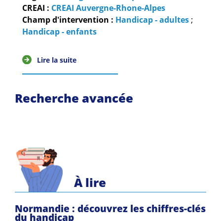
Guides et outils
CREAI :
CREAI Auvergne-Rhone-Alpes
Champ d'intervention :
Handicap - adultes
;
Actualités
Handicap - enfants
ARSENE
Lire la suite
Recherche avancée
À lire
Normandie : découvrez les chiffres-clés
du handicap