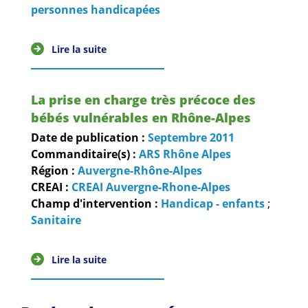
Guides et outils
personnes handicapées
Actualités
Lire la suite
ARSENE
La prise en charge très précoce des
bébés vulnérables en Rhône-Alpes
Date de publication :
Septembre
2011
Commanditaire(s) :
ARS Rhône Alpes
Région :
Auvergne-Rhône-Alpes
CREAI :
CREAI Auvergne-Rhone-Alpes
Champ d'intervention :
Handicap - enfants
;
Sanitaire
Lire la suite