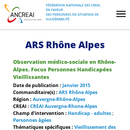
Skip
FÉDÉRATION NATIONALE DES CREAI,
to
EN FAVEUR
FÉDÉRATION NATIONALE DES CREAI, EN
ANCREAI
DES PERSONNES EN SITUATION DE
content
FAVEUR DES PERSONNES EN SITUATION
VULNÉRABILITÉ.
DE VULNÉRABILITÉ.
À propos
ARS Rhône Alpes
Etudes
Observation médico-sociale en Rhône-
Journées nationales
Alpes. Focus Personnes Handicapées
Vieillissantes
Formations
Date de publication :
Janvier
2015
Commanditaire(s) :
ARS Rhône Alpes
Région :
Auvergne-Rhône-Alpes
Projets Fédéraux
CREAI :
CREAI Auvergne-Rhone-Alpes
Champ d'intervention :
Handicap - adultes
;
Espace emploi
Personnes âgées
Thématiques spécifiques :
Vieillissement des