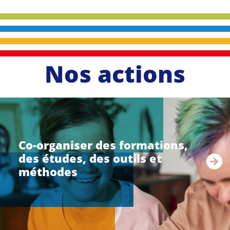
Nos actions
li
r
e
Co-organiser des formations,
l
des études, des outils et
a
s
méthodes
u
i
t
e