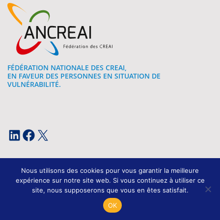
FÉDÉRATION NATIONALE DES CREAI,
EN FAVEUR DES PERSONNES EN SITUATION DE
VULNÉRABILITÉ.
LinkedIn
Facebook
X
Nous utilisons des cookies pour vous garantir la meilleure
expérience sur notre site web. Si vous continuez à utiliser ce
site, nous supposerons que vous en êtes satisfait.
Mentions légales
OK
Conception et développement : Kissagram Design