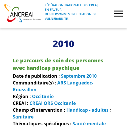
Skip
FÉDÉRATION NATIONALE DES CREAI,
to
EN FAVEUR
FÉDÉRATION NATIONALE DES CREAI, EN
ANCREAI
DES PERSONNES EN SITUATION DE
content
FAVEUR DES PERSONNES EN SITUATION
VULNÉRABILITÉ.
DE VULNÉRABILITÉ.
À propos
2010
Etudes
Le parcours de soin des personnes
Journées nationales
avec handicap psychique
Date de publication :
Septembre
2010
Formations
Commanditaire(s) :
ARS Languedoc-
Roussillon
Région :
Occitanie
Projets Fédéraux
CREAI :
CREAI ORS Occitanie
Champ d'intervention :
Handicap - adultes
;
Espace emploi
Sanitaire
Thématiques spécifiques :
Santé mentale