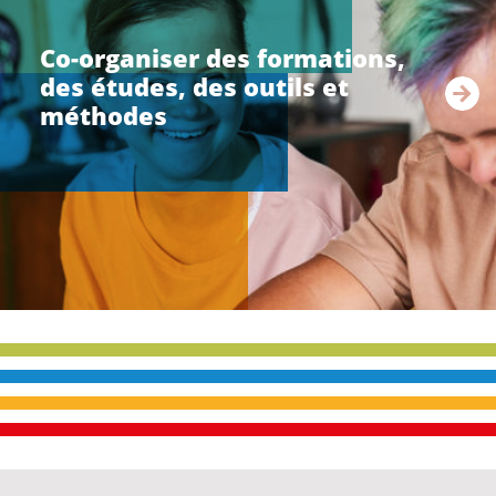
r
e
Co-organiser des formations,
l
des études, des outils et
a
s
méthodes
u
i
t
e