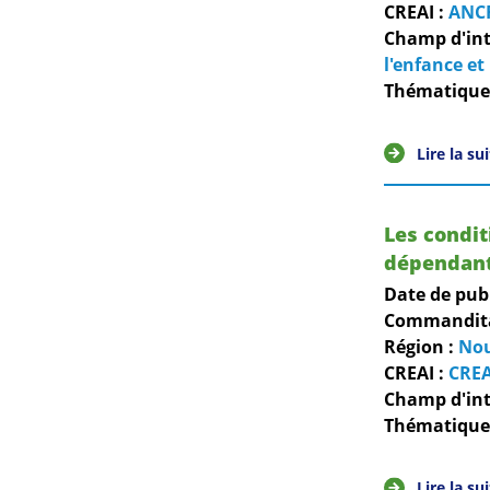
CREAI :
ANC
Champ d'int
l'enfance et 
Thématiques
Lire la su
Les condit
dépendante
Date de pub
Commanditai
Région :
Nou
CREAI :
CREA
Champ d'int
Thématiques
Lire la su