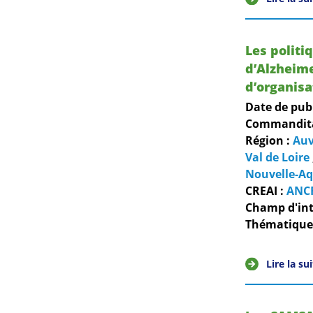
Les politi
d’Alzheim
d’organisa
Date de pub
Commanditai
Région :
Auv
Val de Loire
Nouvelle-Aq
CREAI :
ANC
Champ d'int
Thématiques
Lire la su