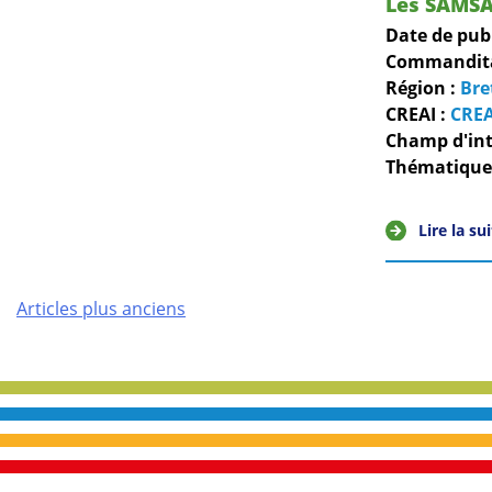
Les SAMSA
Date de pub
Commanditai
Région :
Bre
CREAI :
CREA
Champ d'int
Thématiques
Lire la su
Navigation
Articles plus anciens
des
articles