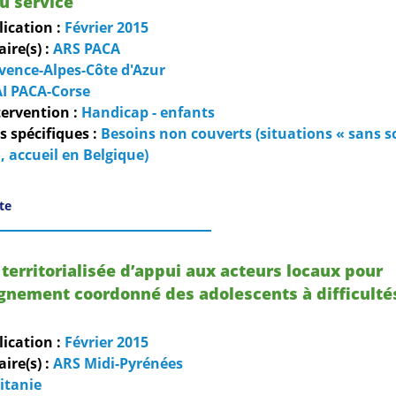
u service
lication :
Février
2015
re(s) :
ARS PACA
vence-Alpes-Côte d'Azur
I PACA-Corse
ervention :
Handicap - enfants
 spécifiques :
Besoins non couverts (situations « sans so
, accueil en Belgique)
ite
erritorialisée d’appui aux acteurs locaux pour
gnement coordonné des adolescents à difficulté
lication :
Février
2015
re(s) :
ARS Midi-Pyrénées
itanie