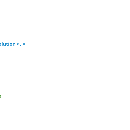
lution », «
s