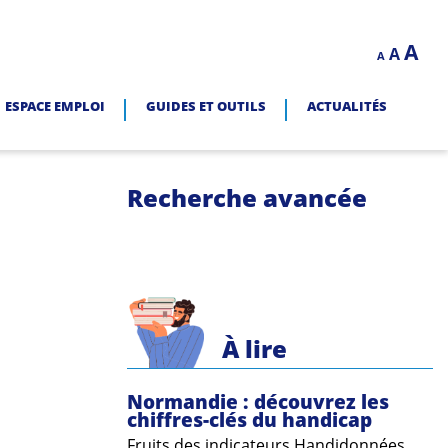
Decrease
Reset
In
A
A
LITÉ.
A
font
font
size.
fo
size.
ESPACE EMPLOI
GUIDES ET OUTILS
ACTUALITÉS
siz
Recherche avancée
À lire
Normandie : découvrez les
chiffres-clés du handicap
Fruits des indicateurs Handidonnées,