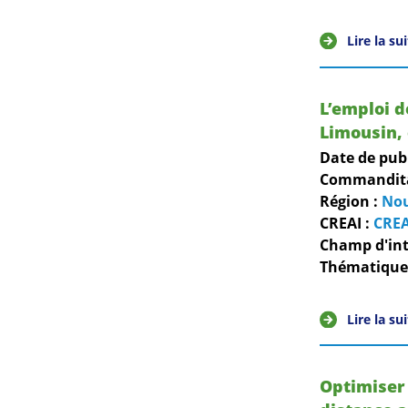
Lire la su
L’emploi d
Limousin, 
Date de pub
Commanditai
Région :
Nou
CREAI :
CREA
Champ d'int
Thématiques
Lire la su
Optimiser 