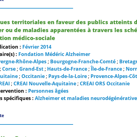
ques territoriales en faveur des publics atteints
er ou de maladies apparentées à travers les sc
tion médico-sociale
lication :
Février
2014
re(s) :
Fondation Médéric Alzheimer
ergne-Rhône-Alpes
;
Bourgogne-Franche-Comté
;
Bretag
;
Corse
;
Grand-Est
;
Hauts-de-France
;
Île-de-France
;
Nor
uitaine
;
Occitanie
;
Pays-de-la-Loire
;
Provence-Alpes-Côt
REAI
;
CREAI Nouvelle-Aquitaine
;
CREAI ORS Occitanie
ervention :
Personnes âgées
 spécifiques :
Alzheimer et maladies neurodégénérative
ite