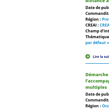
distance a
Date de pub
Commanditai
Région :
Pro
CREAI :
CREA
Champ d'int
Thématiques
par défaut »
Lire la su
Démarche t
l’accompa
multiples
Date de pub
Commanditai
Région :
Occ