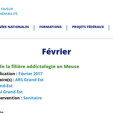
N FAVEUR
I, EN FAVEUR DES PERSONNES EN SITUATION DE VULNÉRABI
NÉRABILITÉ.
NÉES NATIONALES
FORMATIONS
PROJETS FÉDÉRAUX
Février
de la filière addictologie en Meuse
lication :
Février
2017
re(s) :
ARS Grand Est
nd-Est
I Grand Est
ervention :
Sanitaire
ite