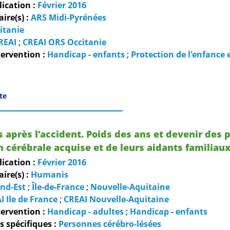
lication :
Février
2016
re(s) :
ARS Midi-Pyrénées
itanie
REAI
;
CREAI ORS Occitanie
ervention :
Handicap - enfants
;
Protection de l'enfance e
ite
après l’accident. Poids des ans et devenir des 
n cérébrale acquise et de leurs aidants familiau
lication :
Février
2016
re(s) :
Humanis
nd-Est
;
Île-de-France
;
Nouvelle-Aquitaine
I Ile de France
;
CREAI Nouvelle-Aquitaine
ervention :
Handicap - adultes
;
Handicap - enfants
 spécifiques :
Personnes cérébro-lésées