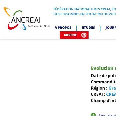
Skip
to
FÉDÉRATION NATIONALE DES CREAI, E
FÉDÉRATION NATIONALE DES CREA
DES PERSONNES EN SITUATION DE VUL
content
ANCREAI
À PROPOS
ETUDES
JOUR
ARSENE
Evolution 
Date de pub
Commanditai
Région :
Gra
CREAI :
CREA
Champ d'int
Lire la su