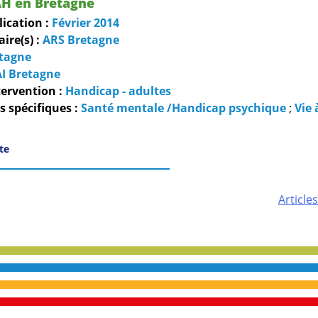
H en Bretagne
lication :
Février
2014
re(s) :
ARS Bretagne
tagne
I Bretagne
ervention :
Handicap - adultes
 spécifiques :
Santé mentale /Handicap psychique
;
Vie 
ite
Article