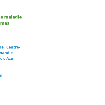
 de maladie
hémas
ne
;
Centre-
mandie
;
e d'Azur
s