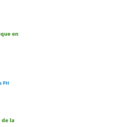
ique en
s PH
 de la