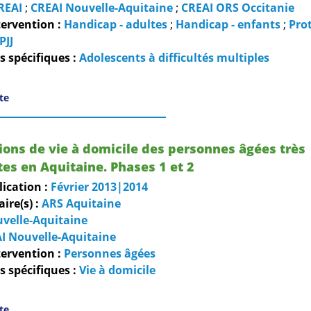
REAI
;
CREAI Nouvelle-Aquitaine
;
CREAI ORS Occitanie
ervention :
Handicap - adultes
;
Handicap - enfants
;
Pro
PJJ
 spécifiques :
Adolescents à difficultés multiples
ite
ions de vie à domicile des personnes âgées très
s en Aquitaine. Phases 1 et 2
lication :
Février
2013|2014
re(s) :
ARS Aquitaine
velle-Aquitaine
I Nouvelle-Aquitaine
ervention :
Personnes âgées
 spécifiques :
Vie à domicile
ite