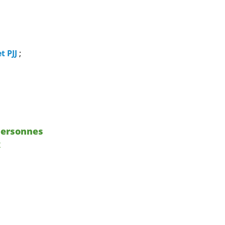
t PJJ
;
personnes
x