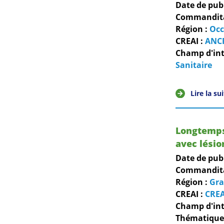
Date de pub
Commanditai
Région :
Occ
CREAI :
ANC
Champ d'int
Sanitaire
Lire la su
Longtemps 
avec lésio
Date de pub
Commanditai
Région :
Gra
CREAI :
CREA
Champ d'int
Thématiques