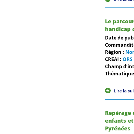
Le parcour
handicap d
Date de pub
Commanditai
Région :
No
CREAI :
ORS 
Champ d'int
Thématiques
Lire la su
Repérage e
enfants et
Pyrénées