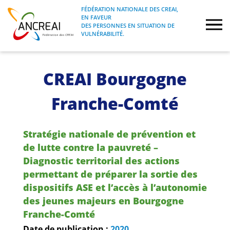
Skip
FÉDÉRATION NATIONALE DES CREAI,
to
EN FAVEUR
FÉDÉRATION NATIONALE DES CREAI, EN
ANCREAI
DES PERSONNES EN SITUATION DE
content
FAVEUR DES PERSONNES EN SITUATION
VULNÉRABILITÉ.
DE VULNÉRABILITÉ.
À propos
CREAI Bourgogne
Etudes
Franche-Comté
Journées nationales
Stratégie nationale de prévention et
de lutte contre la pauvreté –
Formations
Diagnostic territorial des actions
permettant de préparer la sortie des
Projets Fédéraux
dispositifs ASE et l’accès à l’autonomie
des jeunes majeurs en Bourgogne
Espace emploi
Franche-Comté
Date de publication :
2020