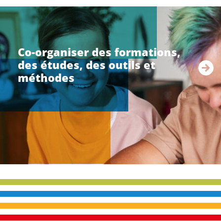
li
r
e
Co-organiser des formations,
l
des études, des outils et
a
s
méthodes
u
i
t
e